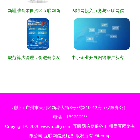
新疆维吾尔自治区互联网新闻信息服务许可管理机制解读
因特网接入服务与互联网信息服务 数字时代的基石与窗口
规范算法管理，促进健康发展 解读第四批深度合成服务算法备案信息公告
中小企业开展网络推广获客的必要性与路径
地址：广州市天河区新塘大街3号7栋310-42房（仅限办公）
电话：1892669**
Copyright © 2026
www.idoltg.com
互联网信息服务
广州爱豆网络有
限公司
互联网信息服务
版权所有
Sitemap